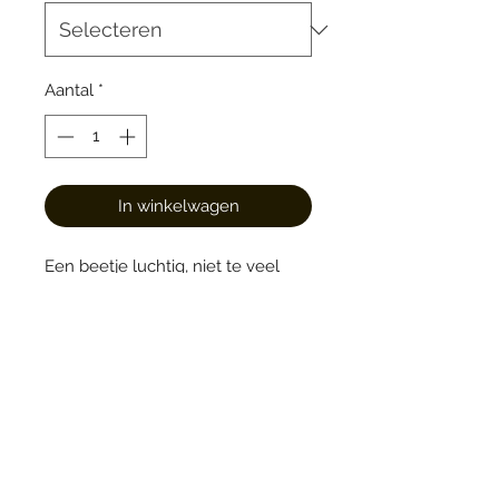
Aantal
*
In winkelwagen
Een beetje luchtig, niet te veel
suiker en een vleugje verse
sinaasappelrasp. Een heerlijke
kokosbol!
Bakkerij de Basis