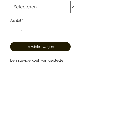
Aantal
*
In winkelwagen
Een stevige koek van geplette
haverkorrels. Slechts licht gezoet
(met rozijnen en een klein beetje
suiker, bio, halfwit).
Bakkerij de Basis