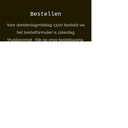
Bestellen
Voor donderdagmiddag 13.00 besteld via
het bestelformulier is zaterdag
thuisbezorgd. Kijk op onze
bestelpagina
​.
Wij bezorgen in Beverwijk, Castricum,
Heemskerk, Limmen, Velsen-Noord,
Uitgeest, en Wijk aan Zee
Blijf op de hoogte
Volg ons via
Facebook
Bakkerij de Basis