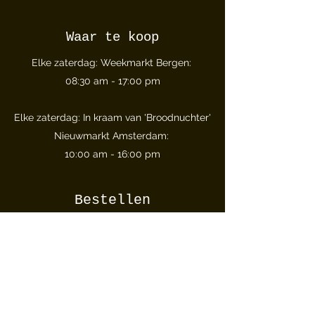
Waar te koop
Elke zaterdag: Weekmarkt Bergen:
08:30 am - 17:00 pm
Elke zaterdag: In kraam van 'Broodnuchter'
Nieuwmarkt Amsterdam:
10:00 am - 16:00 pm
Bestellen
Voor donderdagmiddag 13.00 besteld via
het bestelformulier is zaterdag
thuisbezorgd. Kijk op onze
bestelpagina
​.
Wij bezorgen in Beverwijk, Castricum,